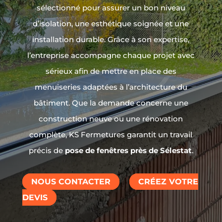
sélectionné pour assurer un bon niveau
d’isolation, une esthétique soignée et une
installation durable. Grâce à son expertise,
l’entreprise accompagne chaque projet avec
sérieux afin de mettre en place des
menuiseries adaptées à l’architecture du
bâtiment. Que la demande concerne une
construction neuve ou une rénovation
complète, KS Fermetures garantit un travail
précis de
pose de fenêtres près de Sélestat
.
NOUS CONTACTER
CRÉEZ VOTRE
DEVIS